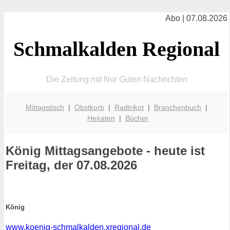
Abo | 07.08.2026
Schmalkalden Regional
Die Zeitung mit Nur Guten Nachrichten
Mittagstisch
|
Obstkorb
|
Radtrikot
|
Branchenbuch
|
Heiraten
|
Bücher
König
Mittagsangebote - heute ist
Freitag, der 07.08.2026
König
www.koenig-schmalkalden.xregional.de