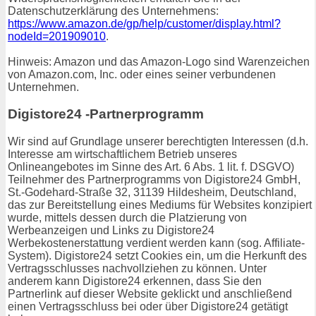
Datenschutzerklärung des Unternehmens:
https://www.amazon.de/gp/help/customer/display.html?
nodeId=201909010
.
Hinweis: Amazon und das Amazon-Logo sind Warenzeichen
von Amazon.com, Inc. oder eines seiner verbundenen
Unternehmen.
Digistore24 -Partnerprogramm
Wir sind auf Grundlage unserer berechtigten Interessen (d.h.
Interesse am wirtschaftlichem Betrieb unseres
Onlineangebotes im Sinne des Art. 6 Abs. 1 lit. f. DSGVO)
Teilnehmer des Partnerprogramms von Digistore24 GmbH,
St.-Godehard-Straße 32, 31139 Hildesheim, Deutschland,
das zur Bereitstellung eines Mediums für Websites konzipiert
wurde, mittels dessen durch die Platzierung von
Werbeanzeigen und Links zu Digistore24
Werbekostenerstattung verdient werden kann (sog. Affiliate-
System). Digistore24 setzt Cookies ein, um die Herkunft des
Vertragsschlusses nachvollziehen zu können. Unter
anderem kann Digistore24 erkennen, dass Sie den
Partnerlink auf dieser Website geklickt und anschließend
einen Vertragsschluss bei oder über Digistore24 getätigt