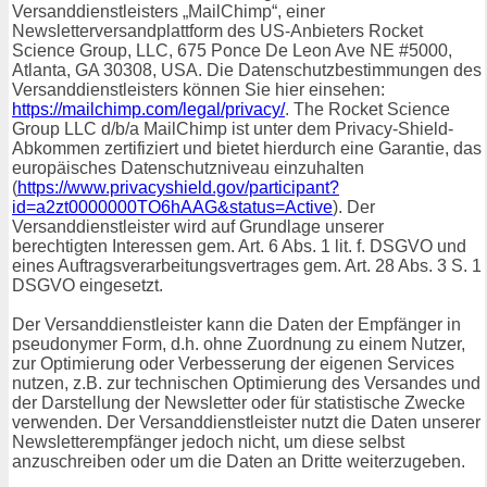
Versanddienstleisters „MailChimp“, einer
Newsletterversandplattform des US-Anbieters Rocket
Science Group, LLC, 675 Ponce De Leon Ave NE #5000,
Atlanta, GA 30308, USA. Die Datenschutzbestimmungen des
Versanddienstleisters können Sie hier einsehen:
https://mailchimp.com/legal/privacy/
. The Rocket Science
Group LLC d/b/a MailChimp ist unter dem Privacy-Shield-
Abkommen zertifiziert und bietet hierdurch eine Garantie, das
europäisches Datenschutzniveau einzuhalten
(
https://www.privacyshield.gov/participant?
id=a2zt0000000TO6hAAG&status=Active
). Der
Versanddienstleister wird auf Grundlage unserer
berechtigten Interessen gem. Art. 6 Abs. 1 lit. f. DSGVO und
eines Auftragsverarbeitungsvertrages gem. Art. 28 Abs. 3 S. 1
DSGVO eingesetzt.
Der Versanddienstleister kann die Daten der Empfänger in
pseudonymer Form, d.h. ohne Zuordnung zu einem Nutzer,
zur Optimierung oder Verbesserung der eigenen Services
nutzen, z.B. zur technischen Optimierung des Versandes und
der Darstellung der Newsletter oder für statistische Zwecke
verwenden. Der Versanddienstleister nutzt die Daten unserer
Newsletterempfänger jedoch nicht, um diese selbst
anzuschreiben oder um die Daten an Dritte weiterzugeben.